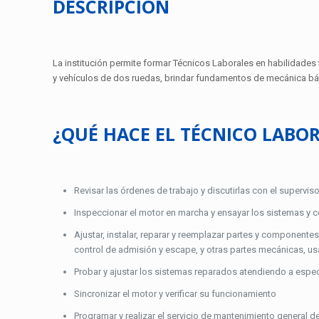
DESCRIPCIÓN
La institución permite formar Técnicos Laborales en habilidades
y vehículos de dos ruedas, brindar fundamentos de mecánica bás
¿QUÉ HACE EL TÉCNICO LABO
Revisar las órdenes de trabajo y discutirlas con el superviso
Inspeccionar el motor en marcha y ensayar los sistemas y co
Ajustar, instalar, reparar y reemplazar partes y componente
control de admisión y escape, y otras partes mecánicas, u
Probar y ajustar los sistemas reparados atendiendo a espec
Sincronizar el motor y verificar su funcionamiento
Programar y realizar el servicio de mantenimiento general d