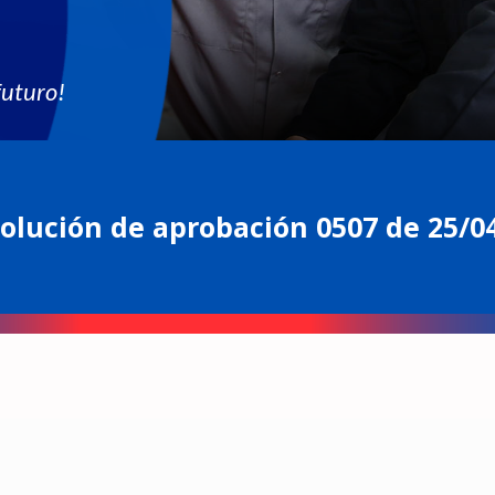
futuro!
olución de aprobación 0507 de 25/0