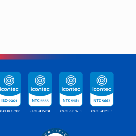
SC-CER415202
FT-CER415204
CS-CER507650
CS-CER412356